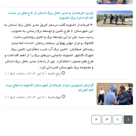
بازدید فرماندار و مدیر عامل برق استان از ط ح های در دست
اقدام اداره برق اشنویه
🔹فرماندار اشنویه گفت درسفر امروز مدیر عامل برق استان به
این شهرستان 6 طرح تامین و توسعه برق رسانی به تصویب
رسید سید علی ترابی توسعه برق و تامین روشنایی سایت
قلاتوک و مزار جهان پهلوان سیامند رحمان، احداث خط جدید
روستای صوفیان ، تامین برق آب شرب دهگرجی، تامین برق
شهرک گلشهر اشنویه، جابجایی تیرهای برق را از اهم اقدامات و
طرح های مصوب اعلام کرد. وی از زحمات مدیر عامل برق استان
و مجموعه برق شهرستان قدردانی کرد.
پنج شنبه 21 تیر 1403 ساعت 11:59
گزارش تصویری دیدار فرماندار شهرستان اشنویه با حجاج بیت
الله الحرام
چهارشنبه 20 تیر 1403 ساعت 11:58
4
3
2
1