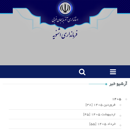
Shop
آرشیو خبر
Category
Widget
1405
فروردین 1405 [38]
اردیبهشت 1405 [45]
خرداد 1405 [55]