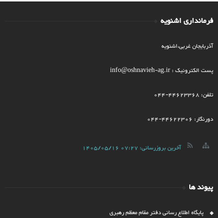
فرمانداری اشنویه
آذربایجان غربی،اشنویه
پست الکترونیک : info@oshnavieh-ag.ir
تلفن: 44623368-044
دورنگار: 44622306-044
آخرین بروزرسانی:
1405/05/16 07:27
پیوند ها
پایگاه اطلاع رسانی دفتر مقام معظم رهبری