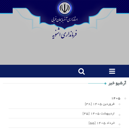
Shop
آرشیو خبر
Category
Widget
1405
فروردین 1405 [38]
اردیبهشت 1405 [45]
خرداد 1405 [55]