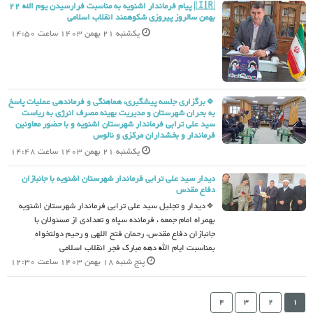
🇮🇷| پیام فرماندار اشنویه به مناسبت فرارسیدن یوم الله 22
بهمن سالروز پیروزی شکوهمند انقلاب اسلامی
یکشنبه 21 بهمن 1403 ساعت 14:50
🔹برگزاری جلسه پیشگیری، هماهنگی و فرماندهی عملیات پاسخ
به بحران شهرستان و مدیریت بهینه مصرف انرژی به ریاست
سید علی ترابی فرماندار شهرستان اشنویه و با حضور معاونین
فرماندار و بخشداران مرکزی و نالوس
یکشنبه 21 بهمن 1403 ساعت 14:48
دیدار سید علی ترابی فرماندار شهرستان اشنویه با جانبازان
دفاع مقدس
🔹دیدار و تجلیل سید علی ترابی فرماندار شهرستان اشنویه
بهمراه امام جمعه ، فرمانده سپاه و تعدادی از مسئولان با
جانبازان دفاع مقدس، رحمان فتح اللهی و رحیم دولتخواه
بمناسبت ایام الله دهه مبارک فجر انقلاب اسلامی
پنج شنبه 18 بهمن 1403 ساعت 12:30
4
3
2
1