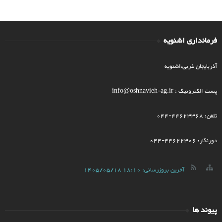
فرمانداری اشنویه
آذربایجان غربی،اشنویه
پست الکترونیک : info@oshnavieh-ag.ir
تلفن: 44623368-044
دورنگار: 44622306-044
آخرین بروزرسانی:
1405/05/18 18:10
پیوند ها