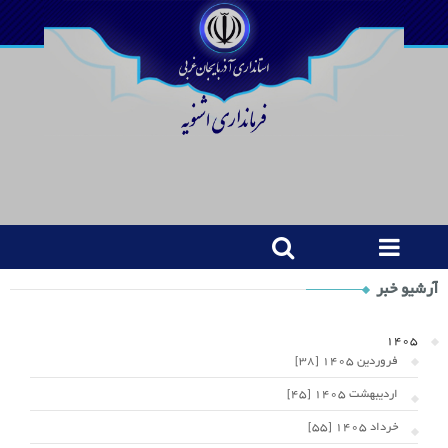
Shop
آرشیو خبر
Category
Widget
1405
فروردین 1405 [38]
اردیبهشت 1405 [45]
خرداد 1405 [55]