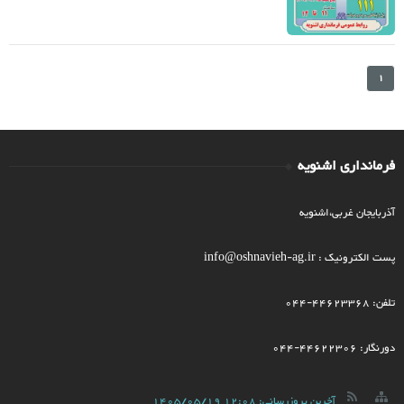
1
فرمانداری اشنویه
آذربایجان غربی،اشنویه
پست الکترونیک : info@oshnavieh-ag.ir
تلفن: 44623368-044
دورنگار: 44622306-044
آخرین بروزرسانی:
1405/05/19 12:08