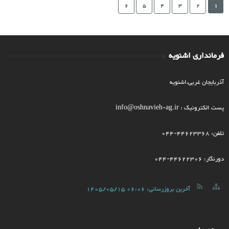
6
5
4
3
2
1
فرمانداری اشنویه
آذربایجان غربی،اشنویه
پست الکترونیک : info@oshnavieh-ag.ir
تلفن: 44623368-044
دورنگار: 44622306-044
آخرین بروزرسانی:
1405/05/15 06:06